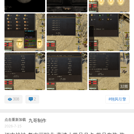
32图
308
2
#翎风引擎
点击重新加载
九哥制作
2026-7-15