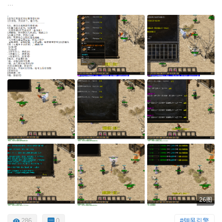
...
26图
286
0
#翎风引擎