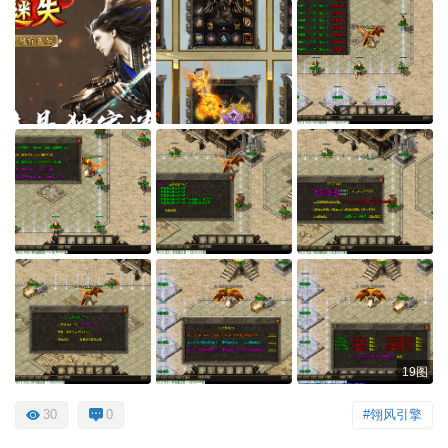
19图
30
0
#翎风引擎