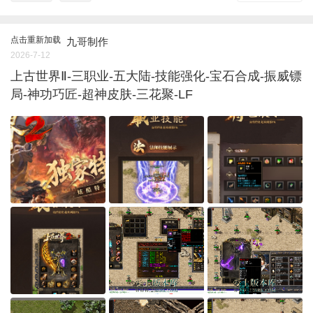
点击重新加载
九哥制作
2026-7-12
上古世界Ⅱ-三职业-五大陆-技能强化-宝石合成-振威镖
局-神功巧匠-超神皮肤-三花聚-LF