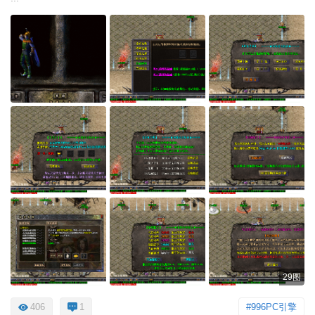
29图
406
1
#996PC引擎