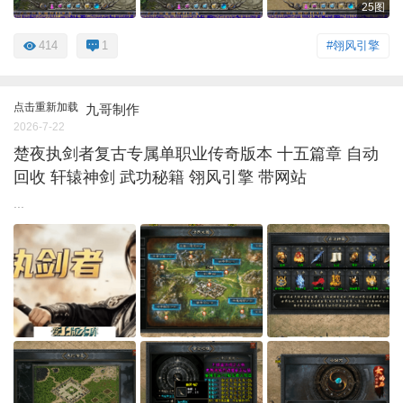
25图
414
1
#翎风引擎
点击重新加载
九哥制作
2026-7-22
楚夜执剑者复古专属单职业传奇版本 十五篇章 自动
回收 轩辕神剑 武功秘籍 翎风引擎 带网站
...