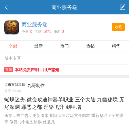
商业服务端
商业服务端
收藏
今日:
0
主题:
1671
排名:
2
最新
热门
热帖
精华
全部
版本专区
本站免责声明，用户需知
置顶
点击重新加载
九哥制作
前天 23:40
蝴蝶迷失-微变攻速神器单职业 三个大陆 九幽秘境 无
尽深渊 罪恶之都 涅槃飞升 剑甲增
杀毒，去广告，更新引擎 删除大量垃圾文件脚本 重新整理了全局爆
率 修复几个地图错误 修复几 ...