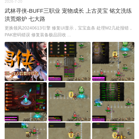
2026-7-20
武林寻侠-BUFF三职业 宠物成长 上古灵宝 铭文洗练
洪荒熔炉 七大路
更换领风20240613引擎 修复UI显示，宝宝血条 处理M2几处报错，
PAK密码错误 修复装备极品回收 ...