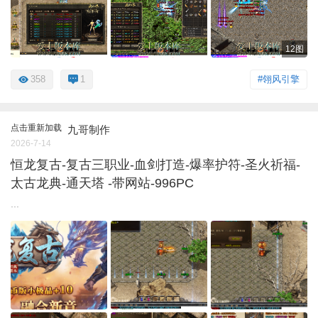
12图
358
1
#翎风引擎
点击重新加载
九哥制作
2026-7-14
恒龙复古-复古三职业-血剑打造-爆率护符-圣火祈福-
太古龙典-通天塔 -带网站-996PC
...