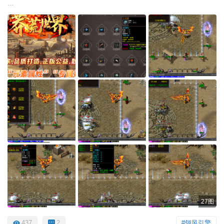
...
27图
437
2
#翎风引擎