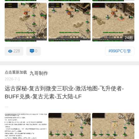
24图
228
0
#996PC引擎
点击重新加载
九哥制作
2026-7-1
远古探秘-复古到微变三职业-激活地图-飞升使者-
BUFF兑换-复古元素-五大陆-LF
...