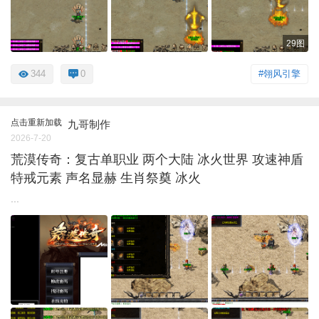
29图
344
0
#翎风引擎
点击重新加载
九哥制作
2026-7-20
荒漠传奇：复古单职业 两个大陆 冰火世界 攻速神盾
特戒元素 声名显赫 生肖祭奠 冰火
...