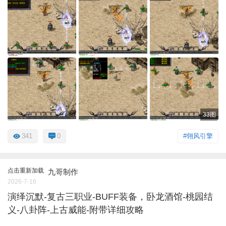
33图
341
0
#翎风引擎
点击重新加载
九哥制作
2026-7-16
演绎沉默-复古三职业-BUFF装备，卧龙酒馆-桃园结
义-八卦阵-上古威能-附带详细攻略
...