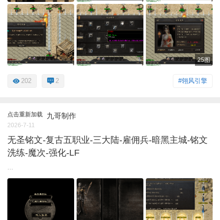
25图
202
2
#翎风引擎
点击重新加载
九哥制作
2026-7-11
无圣铭文-复古五职业-三大陆-雇佣兵-暗黑主城-铭文
洗练-魔次-强化-LF
...