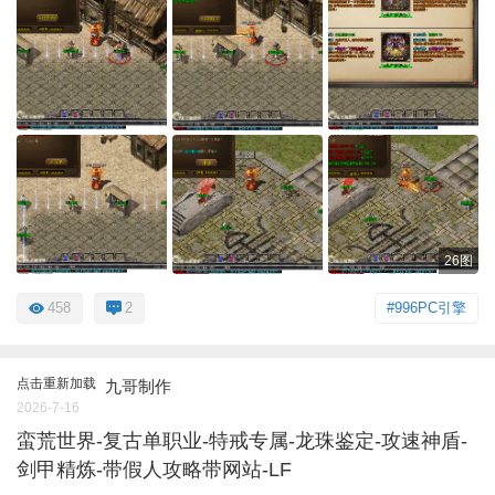
26图
458
2
#996PC引擎
点击重新加载
九哥制作
2026-7-16
蛮荒世界-复古单职业-特戒专属-龙珠鉴定-攻速神盾-
剑甲精炼-带假人攻略带网站-LF