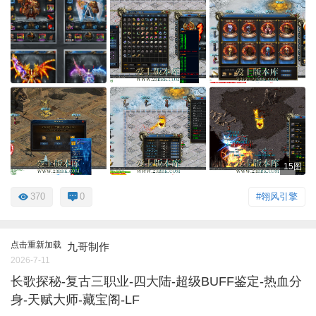
15图
370
0
#翎风引擎
点击重新加载
九哥制作
2026-7-11
长歌探秘-复古三职业-四大陆-超级BUFF鉴定-热血分
身-天赋大师-藏宝阁-LF