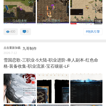
13图
400
0
#翎风引擎
点击重新加载
九哥制作
2026-7-12
雪国恋歌-三职业-5大陆-职业进阶-单人副本-红色命
格-装备收集-职业流派-宝石镶嵌-LF