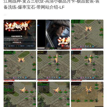
江南战神-复古三职业-高清小极品月卡-极品套装-装
备洗练-爆率宝石-带网站介绍-LF
...