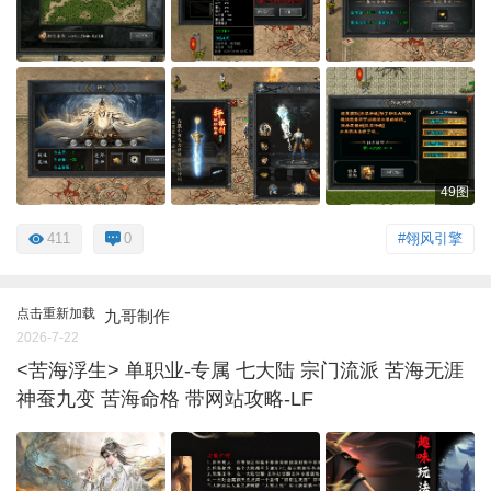
49图
411
0
#翎风引擎
点击重新加载
九哥制作
2026-7-22
<苦海浮生> 单职业-专属 七大陆 宗门流派 苦海无涯
神蚕九变 苦海命格 带网站攻略-LF