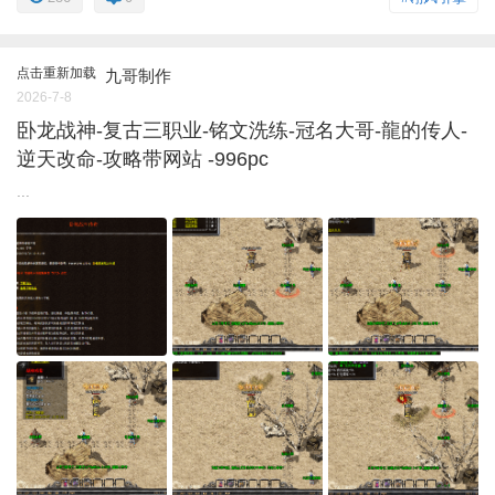
点击重新加载
九哥制作
2026-7-8
卧龙战神-复古三职业-铭文洗练-冠名大哥-龍的传人-
逆天改命-攻略带网站 -996pc
...