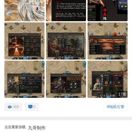
17图
368
0
#翎风引擎
点击重新加载
九哥制作