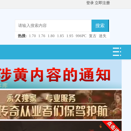
登录
立即注册
搜索
热搜:
1.70
1.76
1.80
1.85
1.95
996PC
复古
迷失
微变
轻变
中变
超变
合击
连击
仿盛大
单职业