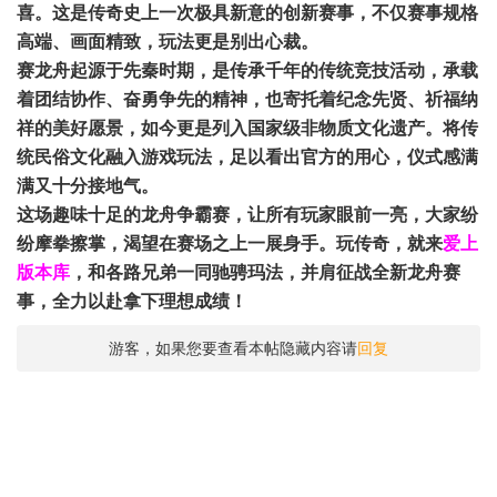
喜。这是传奇史上一次极具新意的创新赛事，不仅赛事规格
高端、画面精致，玩法更是别出心裁。
赛龙舟起源于先秦时期，是传承千年的传统竞技活动，承载
着团结协作、奋勇争先的精神，也寄托着纪念先贤、祈福纳
祥的美好愿景，如今更是列入国家级非物质文化遗产。将传
统民俗文化融入游戏玩法，足以看出官方的用心，仪式感满
满又十分接地气。
这场趣味十足的龙舟争霸赛，让所有玩家眼前一亮，大家纷
纷摩拳擦掌，渴望在赛场之上一展身手。玩传奇，就来
爱上
版本库
，和各路兄弟一同驰骋玛法，并肩征战全新龙舟赛
事，全力以赴拿下理想成绩！
游客，如果您要查看本帖隐藏内容请
回复