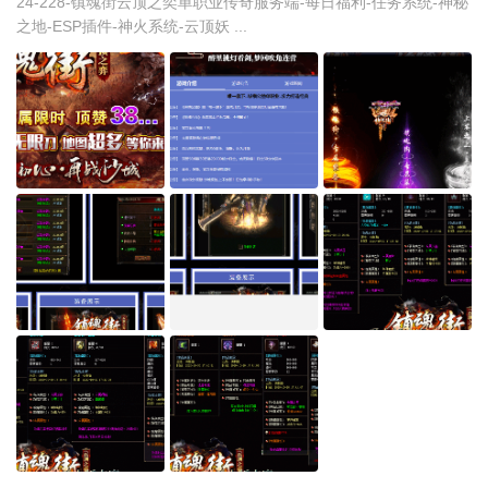
24-228-镇魂街云顶之奕单职业传奇服务端-每日福利-任务系统-神秘
之地-ESP插件-神火系统-云顶妖 ...