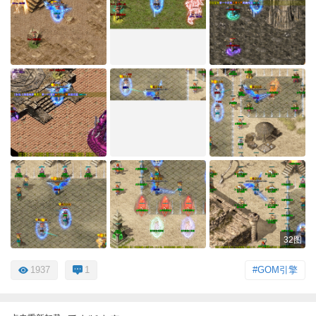
32图
1937
1
#GOM引擎