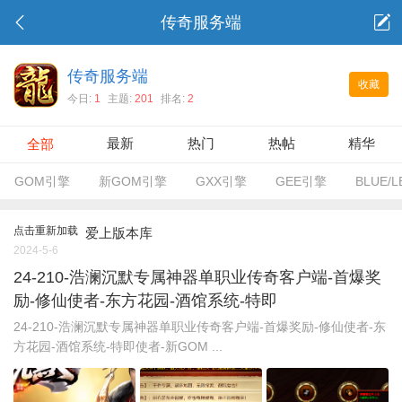
传奇服务端
传奇服务端
收藏
今日:
1
主题:
201
排名:
2
最新
热门
热帖
精华
全部
GOM引擎
新GOM引擎
GXX引擎
GEE引擎
BLUE/
点击重新加载
爱上版本库
2024-5-6
24-210-浩澜沉默专属神器单职业传奇客户端-首爆奖
励-修仙使者-东方花园-酒馆系统-特即
24-210-浩澜沉默专属神器单职业传奇客户端-首爆奖励-修仙使者-东
方花园-酒馆系统-特即使者-新GOM ...