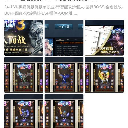
24-169-枫霜沉默沉默单职业-带智能攻沙假人-世界BOSS-全名挑战-
BUFF四红-沙城捐献-ESP插件-GOM引 ...