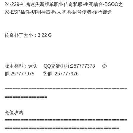
24-229-神魂迷失新版单职业传奇私服-生死擂台-BSOO之
家-ESP插件-切割神器-散人基地-封号使者-传承锻造
传奇补丁大小：3.22 G
版本类型：迷失 QQ交流①群:257777378 ②
群:257777975 ③群: 257777976
==============================================
================
充值攻略
==============================================
===========================================