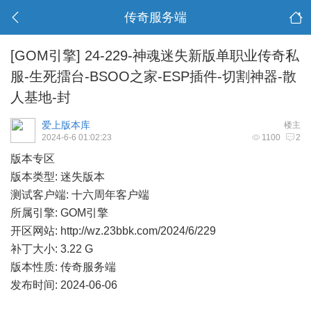
传奇服务端
[GOM引擎]
24-229-神魂迷失新版单职业传奇私
服-生死擂台-BSOO之家-ESP插件-切割神器-散
人基地-封
爱上版本库
楼主
2024-6-6 01:02:23
1100
2
版本专区
版本类型: 迷失版本
测试客户端: 十六周年客户端
所属引擎: GOM引擎
开区网站:
http://wz.23bbk.com/2024/6/229
补丁大小: 3.22 G
版本性质: 传奇服务端
发布时间: 2024-06-06