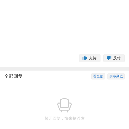
支持
反对
全部回复
看全部
倒序浏览
暂无回复，快来抢沙发