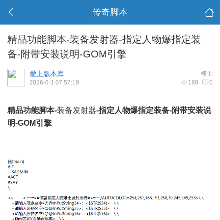
传奇脚本
精品功能脚本-装备发射器-指定人物爆指定装
备-附带安装说明-GOM引擎
爱上版本库
楼主
2026-6-1 07:57:19
180
0
精品功能脚本-
装备发射器
-指定人物爆指定装备-附带安装说
明-GOM引擎