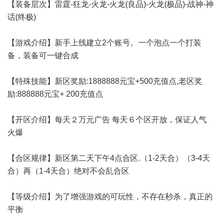
【装备层次】雷霆-狂龙-火龙-火龙(良品)-火龙(极品)-战神-神
话(终极)
【游戏介绍】新手上线建立2个账号。一个泡点一个打装
备，装备可一键合成
【特殊技能】新区奖励:1888888元宝+500充值点,老区奖
励:888888元宝+ 200充值点
【开区介绍】每天２万元广告 每天６个区开放，保证人气
火爆
【合区规律】新区第二天下午4点合区.（1-2天合）（3-4天
合）再（1-4天合）绝对不会乱合区
【等级介绍】为了增强游戏的可玩性，不存在秒杀，真正的
平衡