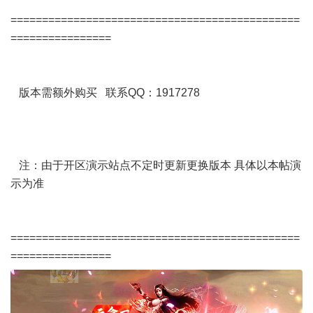
==============================================
================
版本需额外购买 联系QQ：1917278
注：由于开区演示站点不定时更新更换版本 具体以本帖演
示为准
==============================================
================