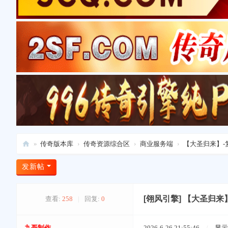
»
传奇版本库
›
传奇资源综合区
›
商业服务端
›
【大圣归来】-复
爱
发新帖
上
版
[翎风引擎]
【大圣归来】
查看:
258
|
回复:
0
本
库
九哥制作
2026-6-26 21:55:46
/
显示