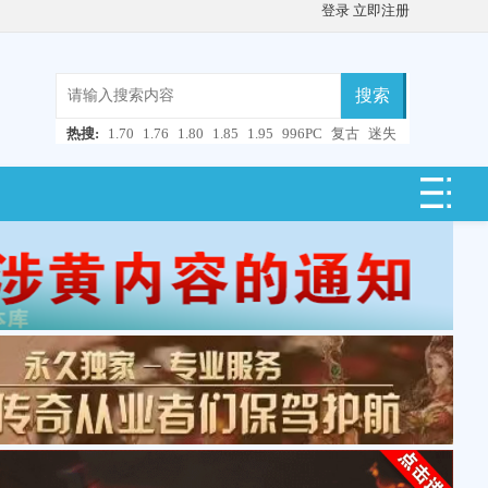
登录
立即注册
搜索
热搜:
1.70
1.76
1.80
1.85
1.95
996PC
复古
迷失
微变
轻变
中变
超变
合击
连击
仿盛大
单职业