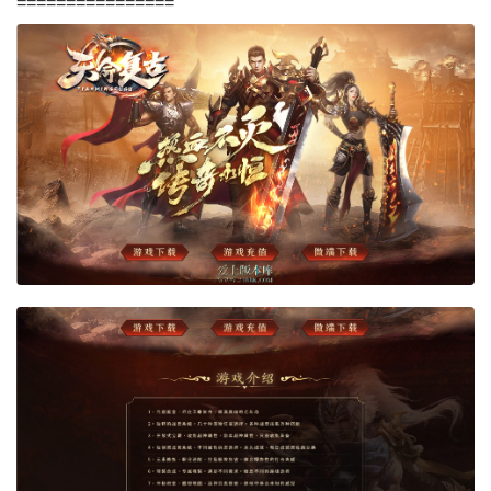
================