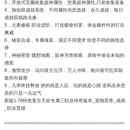
3，开放式宝藏收集超神属性﹐您离超神属性,只差收集装备
4，独创双成就系统﹐不同属性供您选择﹐永久成就﹑每日
成就双线路兑换
5，元素修炼·职业进阶﹐打造极致伤害﹐体会爆炸性的打击
爽威
6，辅装合成﹑专属魂装﹐满足不同需求 给您不同的路线选
择
7，神秘密室·臆想地图，延伸另类探索﹐原味中体会未知的
感觉
8，激情攻沙﹐试问谁主沉浮﹐万人冲阵﹐敢问谁可乱军斩
敌所向披靡
9，几率终技释放 拼的就是人品﹐玩的就是心跳 逆风击杀您
差的只是一点运气
新版1.76特色复古天命专属三职业传奇版本_宠物异兽_成就
_职业晋级
==============================================