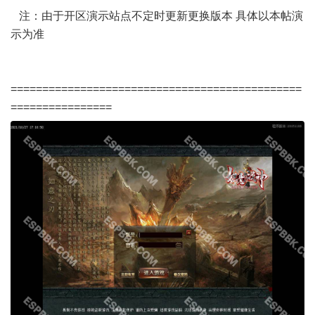
注：由于开区演示站点不定时更新更换版本 具体以本帖演
示为准
==============================================
================