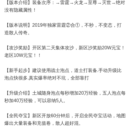
【版本介绍】装备次序：→雷霆→火龙→至尊→灭世→绝对
没有隐藏属性！
【版本说明】2019年独家雷霆②合①，不秒，不变态，打
造散人传奇。
【攻沙奖励】开区第二天集体攻沙，新区沙奖励20W元宝！
老区10W元宝！！
【新手起步】建议使用战士泡点，道士打装备.手动升级比
泡点快很多.真实爆率绝对不坑，全部靠打
【升级介绍】土城随身泡点每秒增加20万经验，五人泡点每
秒加40万经验，可以容纳5人。
【全民夺宝】新区开放60分钟后，开启全民夺宝活动，地图
爆出大量装备和充值卷，散人超好混。