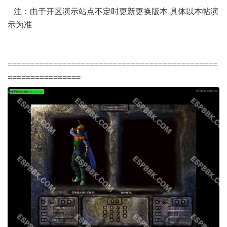
注：由于开区演示站点不定时更新更换版本 具体以本帖演
示为准
==============================================
================