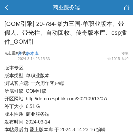
商业服务端
[GOM引擎]
20-784-暴力三国-单职业版本、带
假人、带光柱、自动回收、传奇版本库、esp插
件_GOM引
点击重新加载
爱上版本库
楼主
2024-3-14 23:15:33
1015
0
版本专区
版本类型: 单职业版本
测试客户端: 十六周年客户端
所属引擎: GOM引擎
开区网站:
http://demo.espbbk.com/202109/13/07/
补丁大小: 6.51 G
版本性质: 商业服务端
发布时间: 2024-03-14
本帖最后由 爱上版本库 于 2024-3-14 23:16 编辑