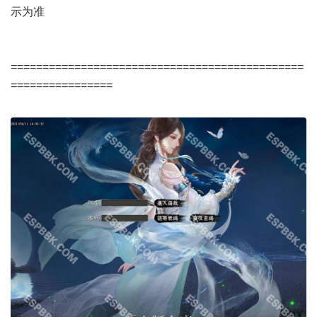
示为准
==============================================
================