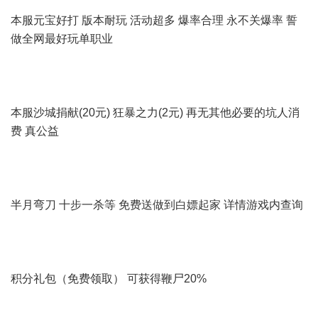
本服元宝好打 版本耐玩 活动超多 爆率合理 永不关爆率 誓
做全网最好玩单职业
本服沙城捐献(20元) 狂暴之力(2元) 再无其他必要的坑人消
费 真公益
半月弯刀 十步一杀等 免费送做到白嫖起家 详情游戏内查询
积分礼包（免费领取） 可获得鞭尸20%