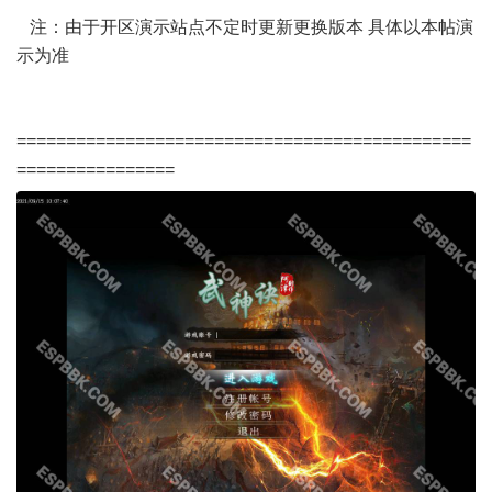
注：由于开区演示站点不定时更新更换版本 具体以本帖演
示为准
==============================================
================