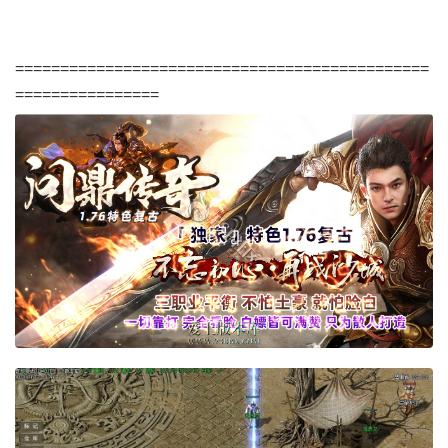
==============================================
================