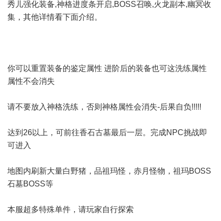
秀儿强化装备,神格进度条开启,BOSS召唤,火龙副本,幽冥收
集，其他详情看下面介绍。
你可以重置装备的鉴定属性 进阶后的装备也可这洗练属性
属性不会消失
请不要放入神格洗练，否则神格属性会消失-后果自负!!!!!
达到26以上，可前往香石古墓最后一层。完成NPC挑战即
可进入
地图内刷新大量白野猪，品祖玛怪，赤月怪物，祖玛BOSS
石墓BOSS等
本服超多特殊单件，请玩家自行探索