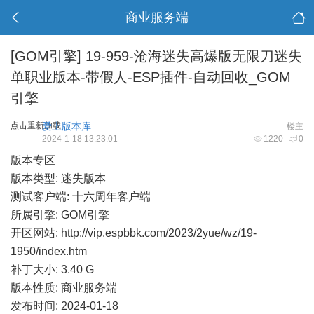
商业服务端
[GOM引擎]
19-959-沧海迷失高爆版无限刀迷失
单职业版本-带假人-ESP插件-自动回收_GOM
引擎
点击重新加载
爱上版本库
楼主
2024-1-18 13:23:01
1220
0
版本专区
版本类型: 迷失版本
测试客户端: 十六周年客户端
所属引擎: GOM引擎
开区网站:
http://vip.espbbk.com/2023/2yue/wz/19-
1950/index.htm
补丁大小: 3.40 G
版本性质: 商业服务端
发布时间: 2024-01-18