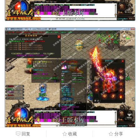
回复
收藏
分享