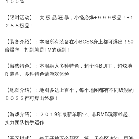
１００％
【限时活动】：大.极.品.狂.暴，小怪必爆+９９９极品！+１
２８８极品！
【装备介绍】：本服所有装备在小BOSS身上都可爆出！50
倍爆率！打到就是TM的赚到！
【游戏特色】：本服融入多种特色，超个性BUFF，超炫地
图装备、多种特色请游戏体验
【地图介绍】：地图多达上百个，每个地图都有不同级别的
ＢＯＳＳ都可爆出终极！
【游戏介绍】：２０１9年最新单职业、非RMB玩家雄起、
实力团队携手运作
【开区模式】：每天开放五个新区，第二天合区攻沙，巨资