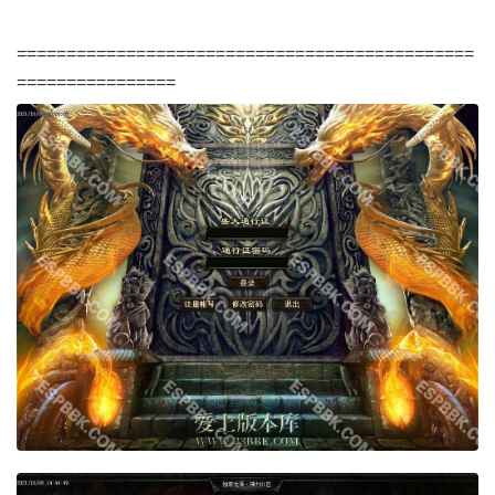
==============================================
================