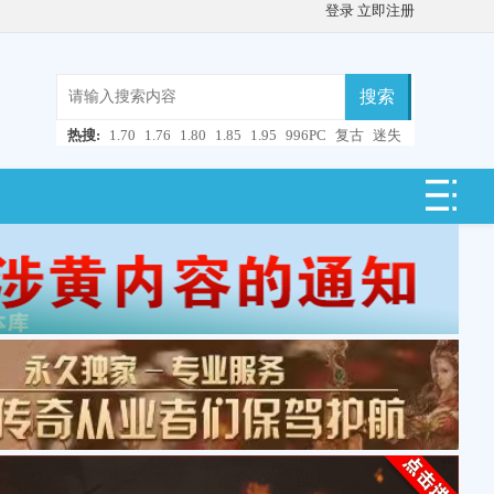
登录
立即注册
搜索
热搜:
1.70
1.76
1.80
1.85
1.95
996PC
复古
迷失
微变
轻变
中变
超变
合击
连击
仿盛大
单职业