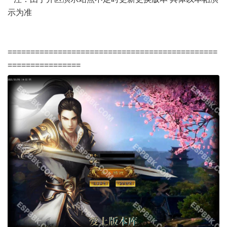
示为准
==============================================
================