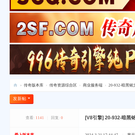
»
传奇版本库
›
传奇资源综合区
›
商业服务端
›
20-932-暗黑
爱
发新帖
上
版
[V8引擎]
20-932-
查看:
1141
|
回复:
0
本
库
爱上版本库
2024-3-21 17:44:47
/
显示