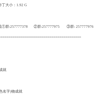
大小：1.92 G
257777378 ②群:257777975 ③群: 257777976
==========================================
成就
色名字)物成就