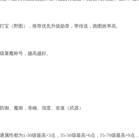
打宝（野图），推荐优先升级勋章，带传送，跑图效率高。
级屠魔称号，越高越好。
防御、魔御，准确、强度、攻速（武器）
性都为1-30级最高+3点，35-50级最高+6点，55-70级最高+9点，