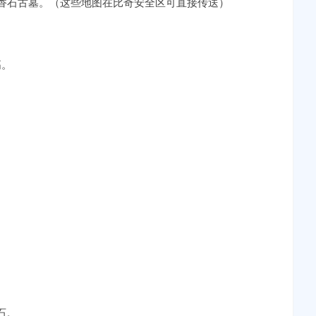
0级香石古墓。（这些地图在比奇安全区可直接传送）
高。
石。