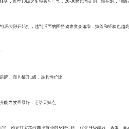
任务，推荐10级之前银杏村打怪，20-30级比奇矿洞、蜈蚣洞，4
的祖玛大殿开始打，越到后面的图怪物难度会递增，掉落和经验也越
：
盾牌、面具都升1级，最具性价比
升能力效果最好，还给天赋点
而定，如果打宝路线选择首冲图及转生图，优先升级魂器、盾牌、血