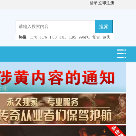
登录
立即注册
搜索
热搜:
1.70
1.76
1.80
1.85
1.95
996PC
复古
迷失
微变
轻变
中变
超变
合击
连击
仿盛大
单职业