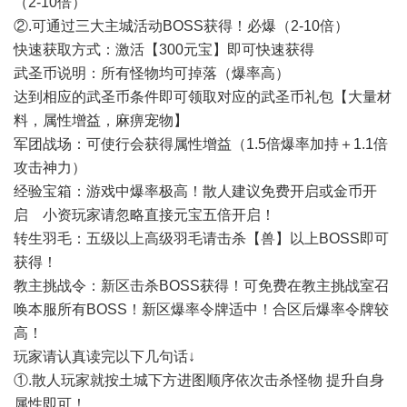
（2-10倍）
②.可通过三大主城活动BOSS获得！必爆（2-10倍）
快速获取方式：激活【300元宝】即可快速获得
武圣币说明：所有怪物均可掉落（爆率高）
达到相应的武圣币条件即可领取对应的武圣币礼包【大量材
料，属性增益，麻痹宠物】
军团战场：可使行会获得属性增益（1.5倍爆率加持＋1.1倍
攻击神力）
经验宝箱：游戏中爆率极高！散人建议免费开启或金币开
启 小资玩家请忽略直接元宝五倍开启！
转生羽毛：五级以上高级羽毛请击杀【兽】以上BOSS即可
获得！
教主挑战令：新区击杀BOSS获得！可免费在教主挑战室召
唤本服所有BOSS！新区爆率令牌适中！合区后爆率令牌较
高！
玩家请认真读完以下几句话↓
①.散人玩家就按土城下方进图顺序依次击杀怪物 提升自身
属性即可！