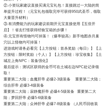
②.小资玩家建议直接买满元宝礼包！直接跳过一大陆的简
单提升过程！（元宝礼包领取完毕可获得950武圣币，领取
大量晋升材料）
③.有消费能力的玩家建议前期开元宝直接使用【五倍开
启】！省去打怪获得经验宝箱的步骤！
④.元宝所有怪物均可掉落！（爆率较高）新手地图赤月巢
穴以上怪物均可掉落！
进游戏时请务必看完【上方按钮：首杀奖励（每日）】【上
方按钮：限时奖励（个人）】【上方按钮：珍宝收集】【土
城左上角NPC：装备强化】
最后提示：测试区获得的金币可在土城右边NPC处记录领
取！
重要第二大陆；血魔肝帝 必爆2-3级装备 重要第二大陆；
综合肝帝 必爆3-4级装备
重要第二大陆；寂静魔肝帝 必爆4-5级装备 重要第二大
陆；梦回肝帝 必爆5-6级装备
重要第二大陆；众神肝帝 必爆7-8级装备 （人民币回收装