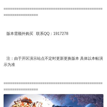
==============================================
================
版本需额外购买 联系QQ：1917278
注：由于开区演示站点不定时更新更换版本 具体以本帖演
示为准
==============================================
================