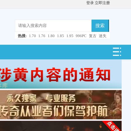
登录
立即注册
搜索
热搜:
1.70
1.76
1.80
1.85
1.95
996PC
复古
迷失
微变
轻变
中变
超变
合击
连击
仿盛大
单职业