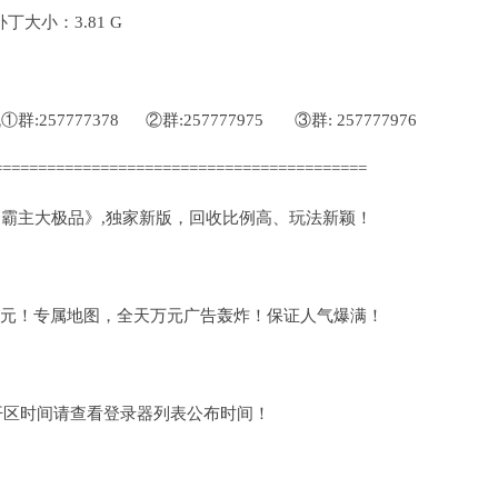
大小：3.81 G
:257777378 ②群:257777975 ③群: 257777976
==========================================
新《霸主大极品》,独家新版，回收比例高、玩法新颖！
0元！专属地图，全天万元广告轰炸！保证人气爆满！
开区时间请查看登录器列表公布时间！