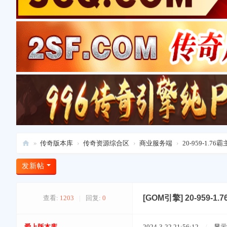
»
传奇版本库
›
传奇资源综合区
›
商业服务端
›
20-959-1.
爱
发新帖
上
版
[GOM引擎]
20-959
查看:
1203
|
回复:
0
本
库
爱上版本库
2024-3-22 21:56:12
/
显示