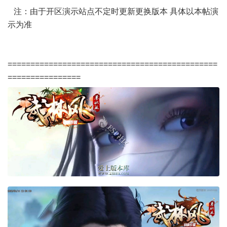
注：由于开区演示站点不定时更新更换版本 具体以本帖演
示为准
==============================================
================