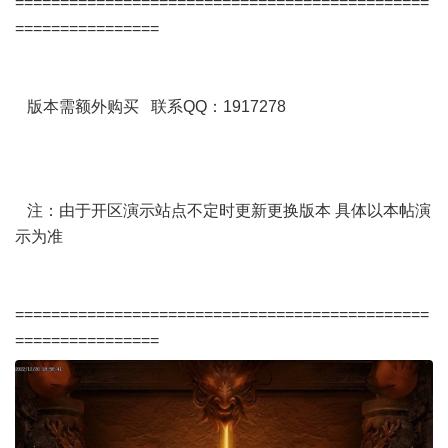
==============================================
================
版本需额外购买 联系QQ：1917278
注：由于开区演示站点不定时更新更换版本 具体以本帖演
示为准
==============================================
================