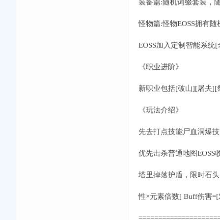
装备篇:随机词缀套装，
怪物篇:怪物EOSS拥有
EOSS加入定制智能系统
《职业进阶》
新职业包括[破山][屠夫]
《玩法介绍》
先去打点技能尸血洞爆技
优先击杀普通地图EOSS收
塔里掉落护盾，限时石头
性×元素倍数] Buff伤害
====================