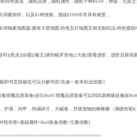
随机特色套装，随机品质，随机属性，随机千种BUFF，神器，九星之力
随机词缀加持，以及81种技能，挑战EDSS非常具有难度，
[全球独家地图篇:拥有大里地图,特色五行地图互相克制玩法,特色渡劫
[祭司][死灵][街霸][毒王]请到格罗营地[2大陆]查看进阶，进阶后获
能和书页技能也可以分解书页!先凑一套本职业技能!!
集猎魔品质装备[必出Buff] 猎魔品质装备可以到武器精炼处修改Buf
，护肩，内甲，特戒碎片，天赋卷，升级宠物的棒棒糖〈满级伤害K10
=[对怪伤害×基础属性×Buff装备倍数×元素倍数]
==========================================