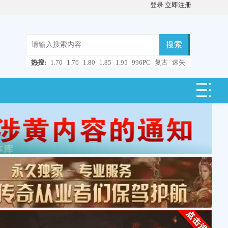
登录
立即注册
搜索
热搜:
1.70
1.76
1.80
1.85
1.95
996PC
复古
迷失
微变
轻变
中变
超变
合击
连击
仿盛大
单职业