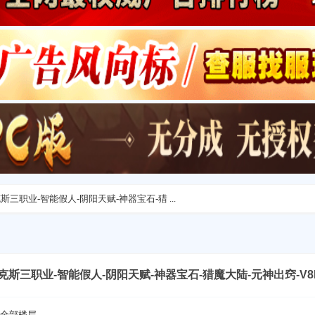
托克斯三职业-智能假人-阴阳天赋-神器宝石-猎 ...
-亚托克斯三职业-智能假人-阴阳天赋-神器宝石-猎魔大陆-元神出窍-V
全部楼层