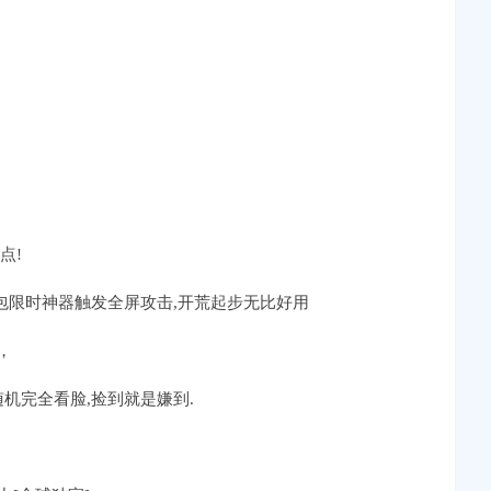
点!
礼包限时神器触发全屏攻击,开荒起步无比好用
，
随机完全看脸,捡到就是嫌到.