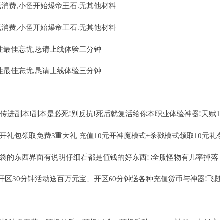
藏消费,小怪开始爆帝王石.无其他材料
藏消费,小怪开始爆帝王石.无其他材料
性最佳忘忧,恳请上线体验三分钟
性最佳忘忧,恳请上线体验三分钟
传进副本!副本是必死!别反抗!死后就复活给你本职业体验神器!天赋1
开礼包领取免费3重大礼 充值10元开神魔模式+杀戮模式领取10元
袋的东西界面有说明仔细看都是值钱的好东西!∶全服怪物有几率掉落
!开区30分钟活动送百万元宝、开区60分钟送各种充值货币与神器!飞