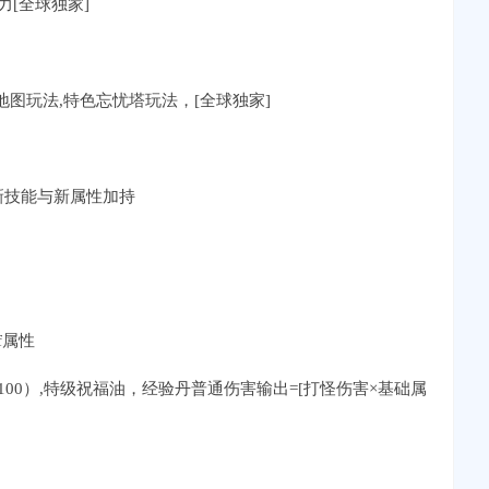
[全球独家]
地图玩法,特色忘忧塔玩法，[全球独家]
得新技能与新属性加持
f属性
0）,特级祝福油，经验丹普通伤害输出=[打怪伤害×基础属