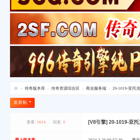
»
传奇版本库
›
传奇资源综合区
›
商业服务端
›
20-1019-亚
爱
发新帖
上
版
[V8引擎]
20-1019
查看:
1614
|
回复:
0
本
库
爱上版本库
2024-3-26 00:57:30
/
显示