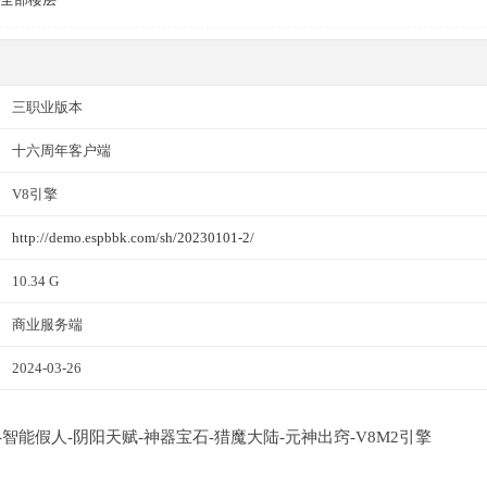
三职业版本
十六周年客户端
V8引擎
http://demo.espbbk.com/sh/20230101-2/
10.34 G
商业服务端
2024-03-26
职业-智能假人-阴阳天赋-神器宝石-猎魔大陆-元神出窍-V8M2引擎