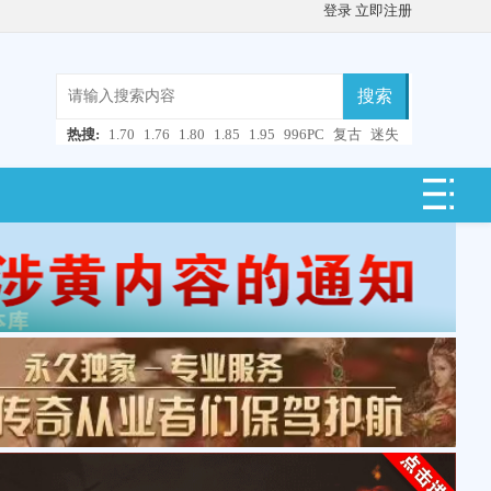
登录
立即注册
搜索
热搜:
1.70
1.76
1.80
1.85
1.95
996PC
复古
迷失
微变
轻变
中变
超变
合击
连击
仿盛大
单职业