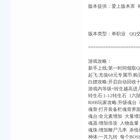
版本提供：爱上版本库 补丁
版本类型：单职业 QQ交流①群
====================
游戏攻略：
新手上线:第一时间领取Q
起飞:充值68元专属币.
白嫖攻略:开启自动回收
游戏内等级+转生越高进入的
转生石:1-12转生石 1
RHB玩家攻略:升级魂台
魂骨:打开装备栏魂骨界
魂台:全元素增加 大量
魂器:增加倍攻 人物血量
魂珠:增加鞭尸几率 杀
神体:一共九转 每个BO