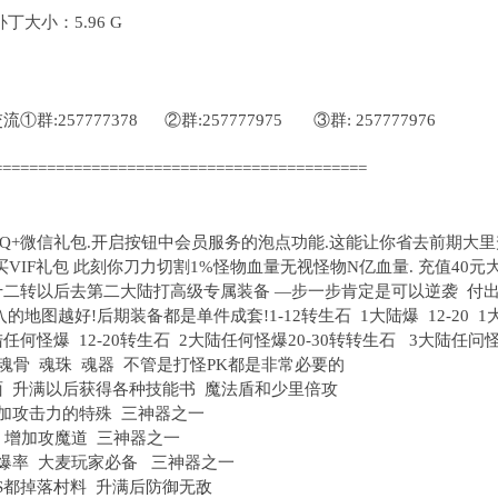
大小：5.96 G
:257777378 ②群:257777975 ③群: 257777976
==========================================
Q+微信礼包.开启按钮中会员服务的泡点功能.这能让你省去前期大里升
购买VIF礼包 此刻你刀力切割1%怪物血量无视怪物N亿血量. 充值40
十二转以后去第二大陆打高级专属装备 —步一步肯定是可以逆袭 付出
地图越好!后期装备都是单件成套!1-12转生石 1大陆爆 12-20 1大陆
六陆任何怪爆 12-20转生石 2大陆任何怪爆20-30转转生石 3大陆任问
 魂骨 魂珠 魂器 不管是打怪PK都是非常必要的
面 升满以后获得各种技能书 魔法盾和少里倍攻
增加攻击力的特殊 三神器之一
 增加攻魔道 三神器之一
怪爆率 大麦玩家必备 三神器之一
SS都掉落村料 升满后防御无敌