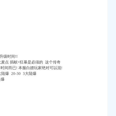
级时间!!
元大麦点 捐献+狂暴是必须的 这个传奇
时间而已! 本服白嫖玩家绝对可以混!
爆 20-30 3大陆爆
怪爆