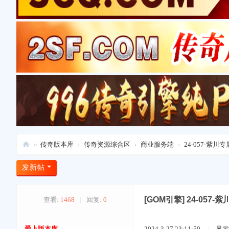
»
传奇版本库
›
传奇资源综合区
›
商业服务端
›
24-057-紫川
爱
发新帖
上
版
[GOM引擎]
24-057
查看:
1468
|
回复:
0
本
库
爱上版本库
2024-3-27 23:11:59
/
显示