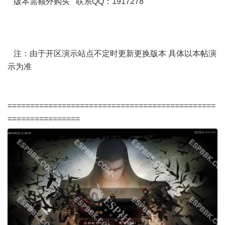
版本需额外购买 联系QQ：1917278
注：由于开区演示站点不定时更新更换版本 具体以本帖演
示为准
==============================================
================