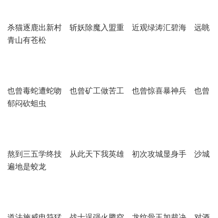
杀猫逐鹿出新村 斩妖除魔入盟重 近观绿涛汇碧海 远眺
青山有苍松
也曾毒蛇遭蛇吻 也曾矿工做苦工 也曾惊喜暴神兵 也曾
郁闷砍蛆虫
熬到三五学终技 从此天下我英雄 初次攻城显身手 沙城
遍地是蛟龙
道法施威电符猛 战士逞强火腾空 龙纹骨玉加裁决 对酒