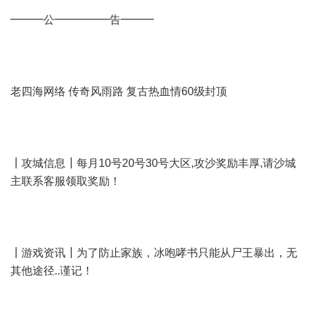
━━━公━━━━━告━━━
老四海网络 传奇风雨路 复古热血情60级封顶
┃攻城信息┃每月10号20号30号大区,攻沙奖励丰厚,请沙城
主联系客服领取奖励！
┃游戏资讯┃为了防止家族，冰咆哮书只能从尸王暴出，无
其他途径..谨记！