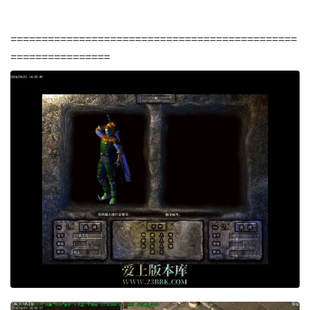
==============================================
================