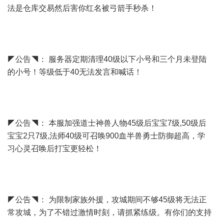
法是仓库交易然后害你红名被弓箭手秒杀！
◤公告◥： 服务器定期清理40级以下小号和三个月未登陆
的小号！等级低于40无法发言和喊话！
◤公告◥： 本服加强道士神兽人物45级后宝宝7级,50级后
宝宝2只7级,法师40级可召唤900血半兽勇士防御超高，学
习心灵召唤后打宝更轻松！
◤公告◥： 为限制家族外援，攻城期间不够45级将无法正
常攻城，为了不错过激情时刻，请抓紧练级。有你们的支持