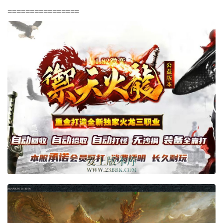
================