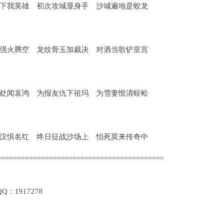
下我英雄 初次攻城显身手 沙城遍地是蛟龙
强火腾空 龙纹骨玉加裁决 对酒当歌铲皇宫
处闻哀鸿 为报友仇下祖玛 为雪妻恨清蜈蚣
汉惧名红 终日征战沙场上 怕死莫来传奇中
==========================================
1917278