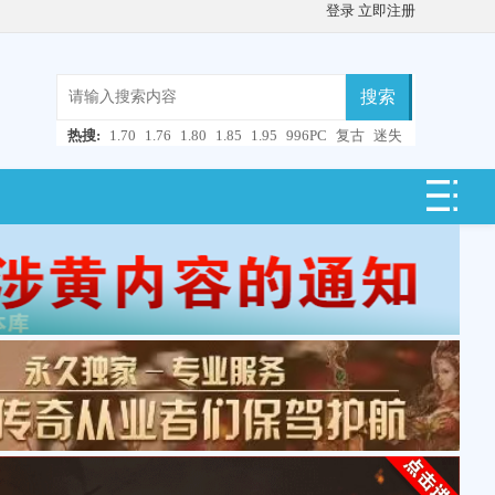
登录
立即注册
搜索
热搜:
1.70
1.76
1.80
1.85
1.95
996PC
复古
迷失
微变
轻变
中变
超变
合击
连击
仿盛大
单职业