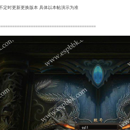
定时更新更换版本 具体以本帖演示为准
==========================================