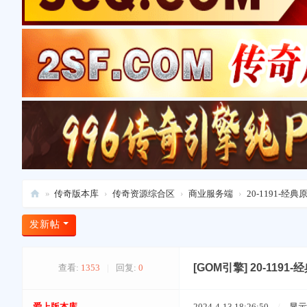
»
传奇版本库
›
传奇资源综合区
›
商业服务端
›
20-1191-经
爱
发新帖
上
版
[GOM引擎]
20-119
查看:
1353
|
回复:
0
本
库
爱上版本库
2024-4-13 18:26:50
/
显示