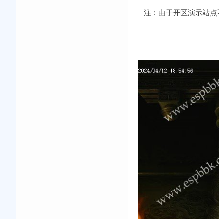
注：由于开区演示站点不
====================