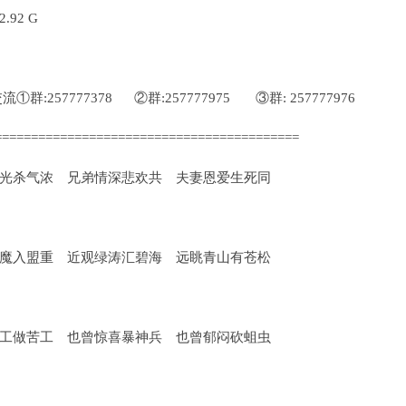
92 G
:257777378 ②群:257777975 ③群: 257777976
==========================================
光杀气浓 兄弟情深悲欢共 夫妻恩爱生死同
魔入盟重 近观绿涛汇碧海 远眺青山有苍松
工做苦工 也曾惊喜暴神兵 也曾郁闷砍蛆虫