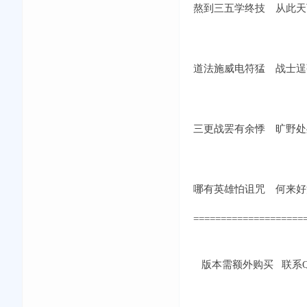
熬到三五学终技 从此天
道法施威电符猛 战士逞
三更战罢有余悸 旷野处
哪有英雄怕诅咒 何来好
====================
版本需额外购买 联系QQ：