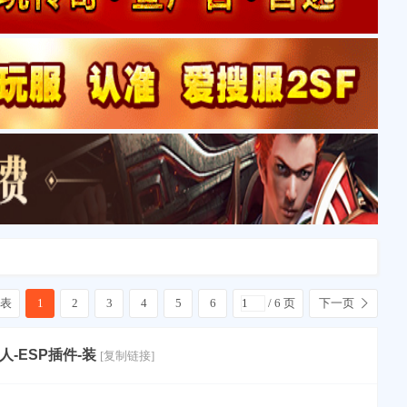
表
1
2
3
4
5
6
/ 6 页
下一页
人-ESP插件-装
[复制链接]