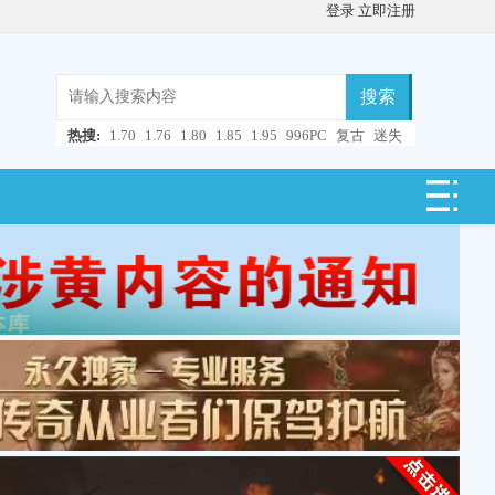
登录
立即注册
搜索
热搜:
1.70
1.76
1.80
1.85
1.95
996PC
复古
迷失
微变
轻变
中变
超变
合击
连击
仿盛大
单职业