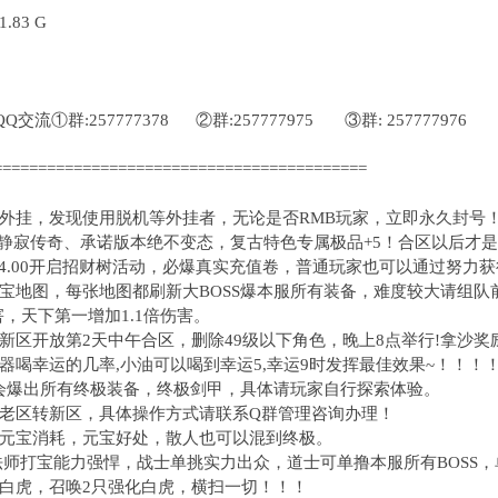
83 G
交流①群:257777378 ②群:257777975 ③群: 257777976
==========================================
外挂，发现使用脱机等外挂者，无论是否RMB玩家，立即永久封号
独家静寂传奇、承诺版本绝不变态，复古特色专属极品+5！合区以后才
，24.00开启招财树活动，必爆真实充值卷，普通玩家也可以通过努力
宝地图，每张地图都刷新大BOSS爆本服所有装备，难度较大请组队
害，天下第一增加1.1倍伤害。
新区开放第2天中午合区，删除49级以下角色，晚上8点举行!拿沙
器喝幸运的几率,小油可以喝到幸运5,幸运9时发挥最佳效果~！！！
都会爆出所有终极装备，终极剑甲，具体请玩家自行探索体验。
老区转新区，具体操作方式请联系Q群管理咨询办理！
元宝消耗，元宝好处，散人也可以混到终极。
法师打宝能力强悍，战士单挑实力出众，道士可单撸本服所有BOSS
白虎，召唤2只强化白虎，横扫一切！！！