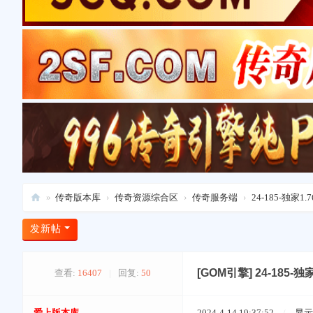
»
传奇版本库
›
传奇资源综合区
›
传奇服务端
›
24-185-独家
爱
发新帖
上
版
[GOM引擎]
24-185
查看:
16407
|
回复:
50
本
库
爱上版本库
2024-4-14 19:37:52
/
显示