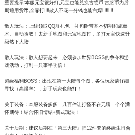
重要提示:本服元宝很好打,元宝也能兑换古惑币,古惑币为后
期通用货币,全靠打!!!!散人不花一分钱也能白嫖!!!!!!!!!
散人玩法：上线领取QQ群礼包，礼包附带基本切割和施毒
术、自动捡取！去新手地图和元宝地图打，多打元宝快速升
级然下大陆！
散人玩法：散人想要起来，必须参加世界BOSS的争夺和游
戏活动，打到一只事半功倍！
超级福利BOSS：出现在第一大陆每个图，各位玩家请仔细
寻找（高爆率），新手玩家也能打！
关于装备：本服装备多多，几百件让打怪不在无聊，个个满
怀期待！结合怀旧情结+新式玩法！
关于后期：建议后期在『第三大陆』把12件套的终级生肖合