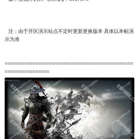
注：由于开区演示站点不定时更新更换版本 具体以本帖演
示为准
==============================================
================