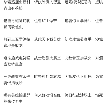
杀猫逐鹿出新村 斩妖除魔入盟重 近观绿涛汇碧海 远眺
青山有苍松
也曾毒蛇遭蛇吻 也曾矿工做苦工 也曾惊喜暴神兵 也曾
郁闷砍蛆虫
熬到三五学终技 从此天下我英雄 初次攻城显身手 沙城
遍地是蛟龙
道法施威电符猛 战士逞强火腾空 龙纹骨玉加裁决 对酒
当歌铲皇宫
三更战罢有余悸 旷野处处闻哀鸿 为报友仇下祖玛 为雪
妻恨清蜈蚣
哪有英雄怕诅咒 何来好汉惧名红 终日征战沙场上 怕死
莫来传奇中