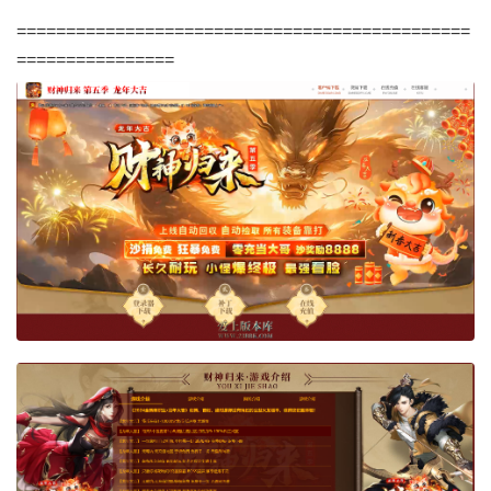
==============================================
================