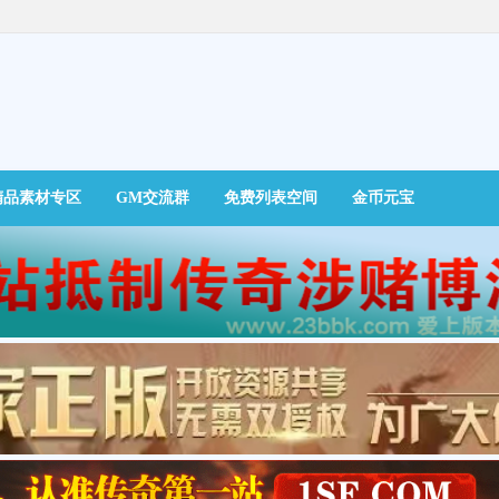
精品素材专区
GM交流群
免费列表空间
金币元宝