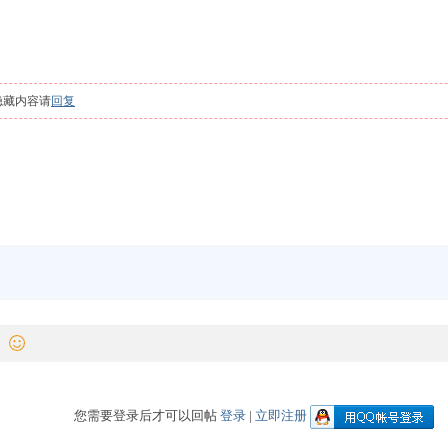
隐藏内容请
回复
您需要登录后才可以回帖
登录
|
立即注册