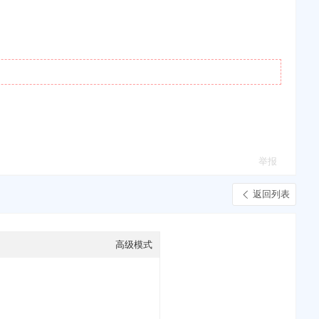
举报
返回列表
高级模式