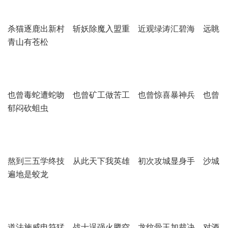
杀猫逐鹿出新村 斩妖除魔入盟重 近观绿涛汇碧海 远眺
青山有苍松
也曾毒蛇遭蛇吻 也曾矿工做苦工 也曾惊喜暴神兵 也曾
郁闷砍蛆虫
熬到三五学终技 从此天下我英雄 初次攻城显身手 沙城
遍地是蛟龙
道法施威电符猛 战士逞强火腾空 龙纹骨玉加裁决 对酒