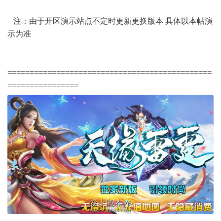
注：由于开区演示站点不定时更新更换版本 具体以本帖演
示为准
==============================================
================