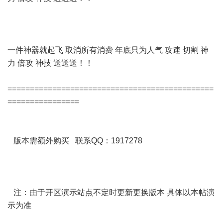
一件神器就起飞 取消所有消费 年底只为人气 攻速 切割 神
力 倍攻 神技 送送送！！
==============================================
================
版本需额外购买 联系QQ：1917278
注：由于开区演示站点不定时更新更换版本 具体以本帖演
示为准