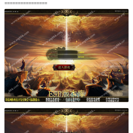
================