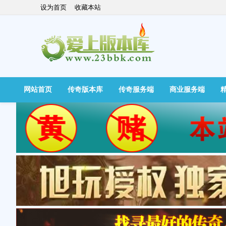
设为首页
收藏本站
网站首页
传奇版本库
传奇服务端
商业服务端
快捷导航