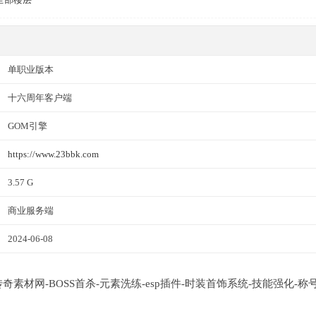
单职业版本
十六周年客户端
GOM引擎
https://www.23bbk.com
3.57 G
商业服务端
2024-06-08
业传奇素材网-BOSS首杀-元素洗练-esp插件-时装首饰系统-技能强化-称