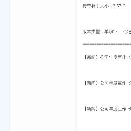
传奇补丁大小：3.57 G
版本类型：单职业 QQ交流①群
====================
【新闻】公司年度巨作·
【新闻】公司年度巨作·
【新闻】公司年度巨作·