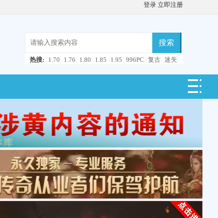
登录
立即注册
搜索
热搜:
1.70
1.76
1.80
1.85
1.95
996PC
复古
迷失
微变
轻变
中变
超变
合击
连击
仿盛大
单职业