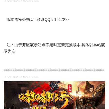
================
版本需额外购买 联系QQ：1917278
注：由于开区演示站点不定时更新更换版本 具体以本帖演
示为准
==============================================
================