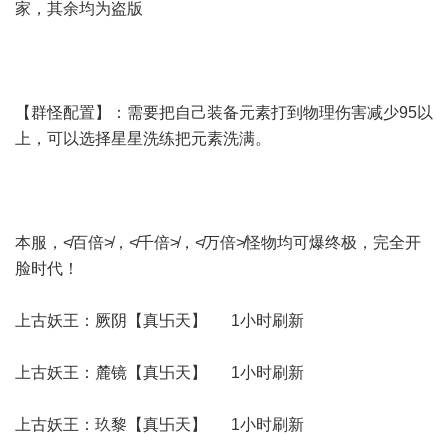
家，其余均为盗版
【群怪配置】：需要把自己装备元素打到物理伤害减少95以
上，可以选择星星洗练把元素洗满。
本服，≮百倍≯，≮千倍≯，≮万倍≯怪物均可爆终极，完全开
脸时代！
上古妖王：厥阴【真卐天】 1小时刷新
上古妖王：麓镜【真卐天】 1小时刷新
上古妖王：玖黎【真卐天】 1小时刷新