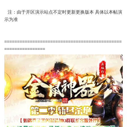
注：由于开区演示站点不定时更新更换版本 具体以本帖演
示为准
==============================================
================