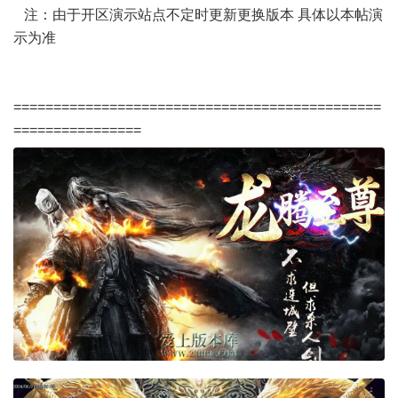
注：由于开区演示站点不定时更新更换版本 具体以本帖演
示为准
==============================================
================