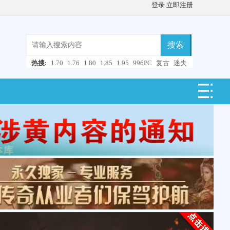
登录
立即注册
搜索
热搜:
1.70
1.76
1.80
1.85
1.95
996PC
复古
迷失
微变
轻变
中变
超变
合击
连击
仿盛大
单职业