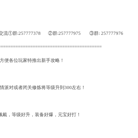
:257777378 ②群:257777975 ③群: 257777976
==========================================
方便各位玩家特推出新手攻略！
情派对或者闭关修炼将等级升到300左右！
能佩戴，等级好升，装备好爆，元宝好打！