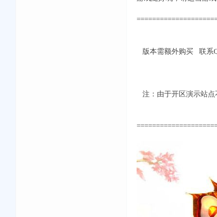
====================
版本需额外购买 联系QQ：
注：由于开区演示站点不
====================