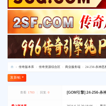
»
传奇版本库
›
传奇资源综合区
›
商业服务端
›
24-256-杀
爱
发新帖
上
版
[GOM引擎]
24-256
查看:
1703
|
回复:
0
本
库
爱上版本库
2024-6-25 20:18:06
/
显示