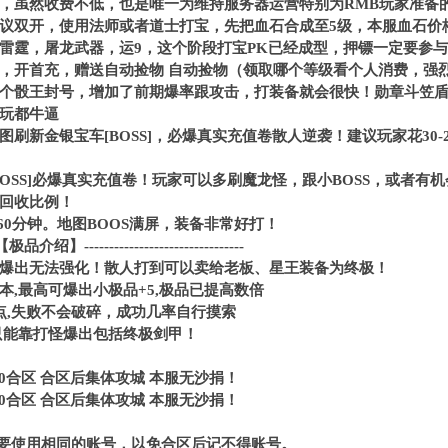
，虽然收费不低，也是唯一为维持服务器运营特别为RMB玩家准备
议双开，使用法师或者道士打宝，先把血石合成至5级，本服血石价
雷霆，屠龙武器，运9，这个阶段打宝PK已经成型，押镖一定要参
，开首充，赠送自动捡物 自动捡物（领取哪个等级看个人消费，强
个骰王封号，增加了前期爆率跟攻击，打装备就会很快！勋章斗笠
玩都牛逼
刷新金银宝车[BOSS]，必爆真实充值卷散人逆袭！建议玩家花30-
OSS]必爆真实充值卷！玩家可以多刷魔龙怪，跟小BOSS，或者有
回收比例！
60分钟。地图BOOS满屏，装备非常好打！
----【极品介绍】--------------------------------
爆出无法强化！散人打到可以卖给老板、星王装备为终极！
本,最高可爆出小极品+5,极品已提高数倍
点,失败不会破碎，成功几率自行摸索
只能靠打怪爆出包括终极剑甲！
00合区 合区后集体攻城 本服无沙捐！
00合区 合区后集体攻城 本服无沙捐！
不要使用相同的账号，以免合区后记不得账号。