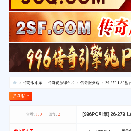
»
传奇版本库
›
传奇资源综合区
›
传奇服务端
›
26-279 1.
爱
发新帖
上
版
[996PC引擎]
26-27
查看:
180
|
回复:
2
本
库
爱上版本库
2026-7-3 09:30:10
/
显示