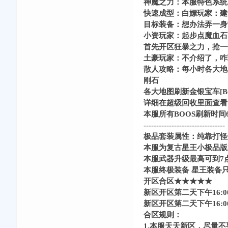
神魔之力：本服特色系统
快速成型：白嫖玩家：建
目标装备：想办法弄一身
小资玩家：起步点魔血石
首先开区狂暴之力，抢一
土豪玩家：不介绍了，咋
散人攻略：每小时各大地图
刚石
各大地图刷新金银宝车[B
详细在超级回收里面查看
本服所有BOOS刷新时间
----------------------------
极品套装属性：纯靠打怪
本服为复古星王小极品版
本服武器升级最高可到7
本服终极装备 星王装备
开区合区★★★★★
新区开区第二天下午16:
新区开区第二天下午16:
合区规则：
1.本服天天新区，尽量