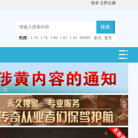
登录
立即注册
搜索
热搜:
1.70
1.76
1.80
1.85
1.95
996PC
复古
迷失
微变
轻变
中变
超变
合击
连击
仿盛大
单职业