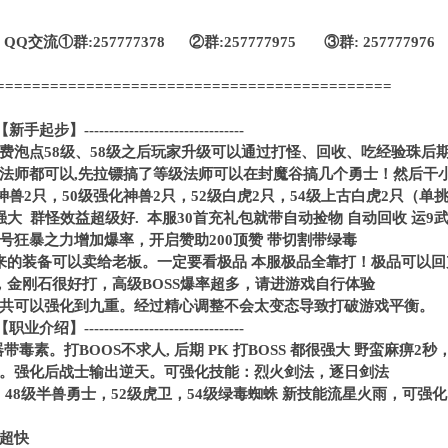
流①群:257777378 ②群:257777975 ③群: 257777976
============================================
----【新手起步】--------------------------------
费泡点58级、58级之后玩家升级可以通过打怪、回收、吃经验珠后
法师都可以,先拉镖搞了等级法师可以在封魔谷搞几个勇士！然后干
神兽2只，50级强化神兽2只，52级白虎2只，54级上古白虎2只（单挑
大 群怪效益超级好. 本服30首充礼包就带自动捡物 自动回收 运9
号狂暴之力增加爆率，开启赞助200顶赞 带切割带绿毒
来的装备可以卖给老板。一定要看极品 本服极品全靠打！极品可以回
，金刚石很好打，高级BOSS爆率超多，请进游戏自行体验
共可以强化到九重。经过精心调整不会太变态导致打破游戏平衡。
----【职业介绍】--------------------------------
毒素。打BOOS不求人, 后期 PK 打BOSS 都很强大 野蛮麻痹2
。强化后战士输出逆天。可强化技能：烈火剑法，逐日剑法
多，48级半兽勇士，52级虎卫，54级绿毒蜘蛛 新技能流星火雨，可
超快