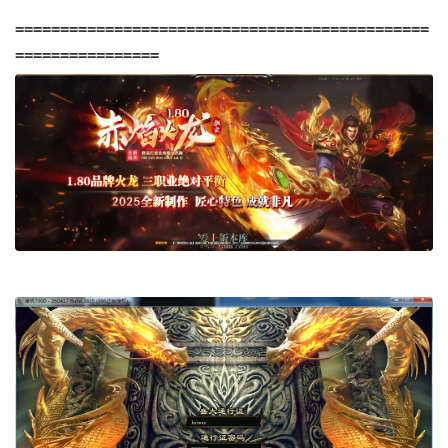
==============================================
================