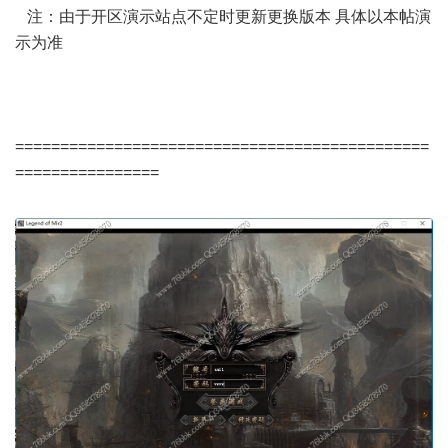
注：由于开区演示站点不定时更新更换版本 具体以本帖演
示为准
==============================================
================