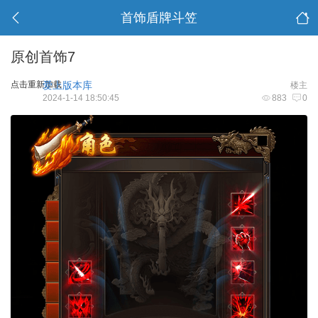
首饰盾牌斗笠
原创首饰7
点击重新加载
爱上版本库
楼主
2024-1-14 18:50:45
883
0