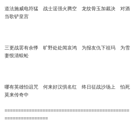
道法施威电符猛 战士逞强火腾空 龙纹骨玉加裁决 对酒
当歌铲皇宫
三更战罢有余悸 旷野处处闻哀鸿 为报友仇下祖玛 为雪
妻恨清蜈蚣
哪有英雄怕诅咒 何来好汉惧名红 终日征战沙场上 怕死
莫来传奇中
==============================================
================