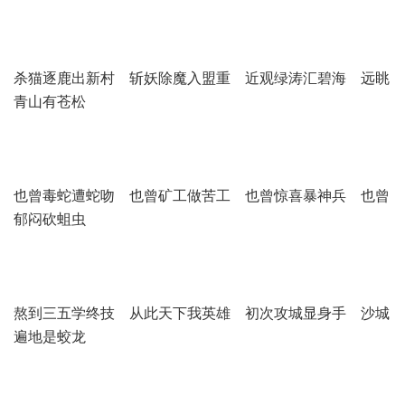
杀猫逐鹿出新村 斩妖除魔入盟重 近观绿涛汇碧海 远眺
青山有苍松
也曾毒蛇遭蛇吻 也曾矿工做苦工 也曾惊喜暴神兵 也曾
郁闷砍蛆虫
熬到三五学终技 从此天下我英雄 初次攻城显身手 沙城
遍地是蛟龙