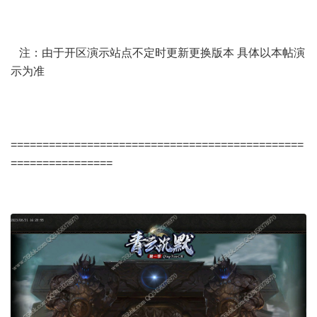
注：由于开区演示站点不定时更新更换版本 具体以本帖演
示为准
==============================================
================